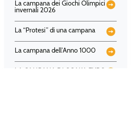
La campana dei Giochi Olimpici
invernali 2026
La “Protesi” di una campana
La campana dell’Anno 1000
LA CAMPANA DI OSAKA EXPO
COMMEMORA LE VITTIME DI
HIROSHIMA E NAGASAKI A 80
ANNI DALLA STRAGE
Benedizione e Battesimo della
campana